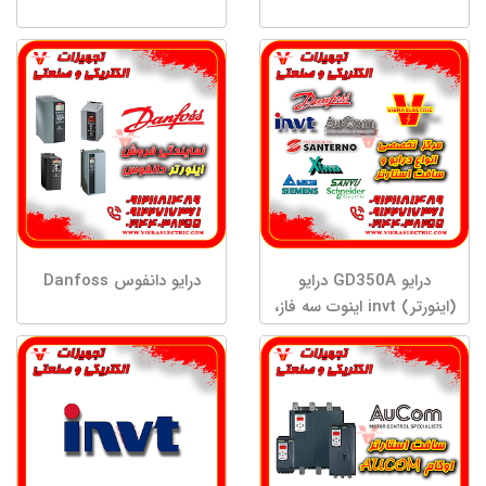
درایو GD350A درایو
درایو دانفوس Danfoss
(اینورتر) invt اینوت سه فاز،
توان 2.2 کیلووات کاربری
پیشرفته سنگین GD350A-
2R2G/003P-4