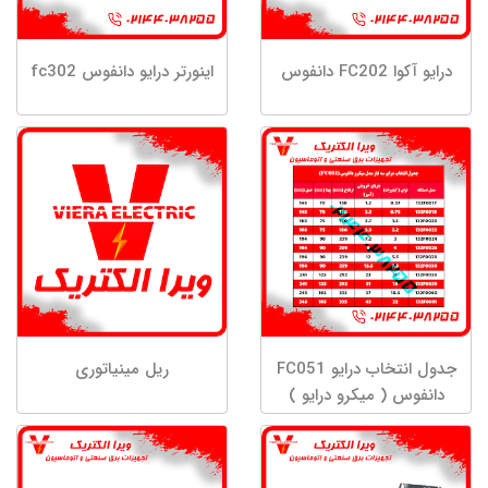
درایو آکوا FC202 دانفوس
اینورتر درایو دانفوس fc302
جدول انتخاب درایو FC051
ریل مینیاتوری
دانفوس ( میکرو درایو )