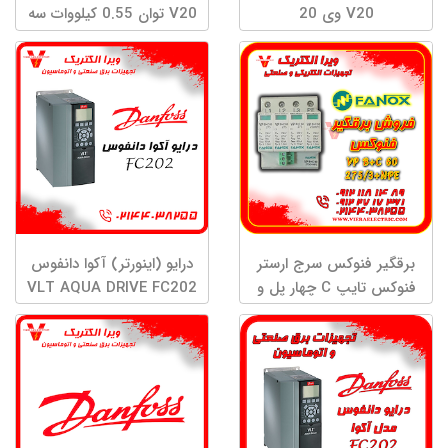
V20 وی 20
V20 توان 0.55 کیلووات سه
فاز
برقگیر فنوکس سرج ارستر
درایو (اینورتر) آکوا دانفوس
فنوکس تایپ C چهار پل و
VLT AQUA DRIVE FC202
تایپ B+C چهارپل