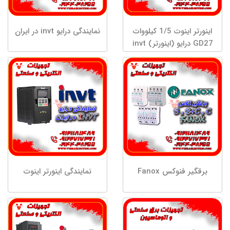
اینورتر اینوت 1/5 کیلووات
نمایندگی درایو invt در ایران
GD27 درایو (اینورتر) invt
اینوت تکفاز به سه فاز توان
1.5 کیلووات GD27-1R5G-
S2-B کاربری فوق سنگین
برقگیر فنوکس Fanox
نمایندگی اینورتر اینوت