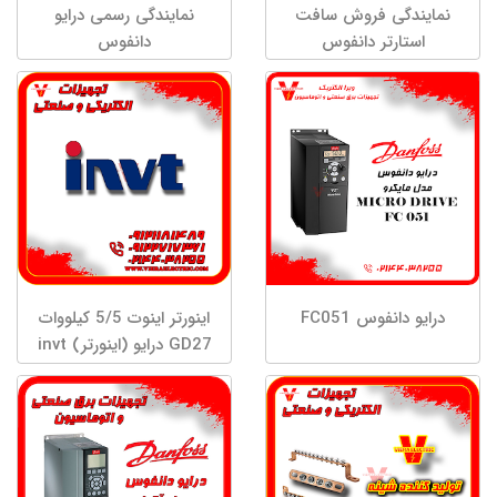
نمایندگی فروش سافت
نمایندگی رسمی درایو
استارتر دانفوس
دانفوس
درایو دانفوس FC051
اینورتر اینوت 5/5 کیلووات
GD27 درایو (اینورتر) invt
اینوت سه فاز توان 5.5 مدل
GD27-5R5G-4-B کاربری
فوق سنگین