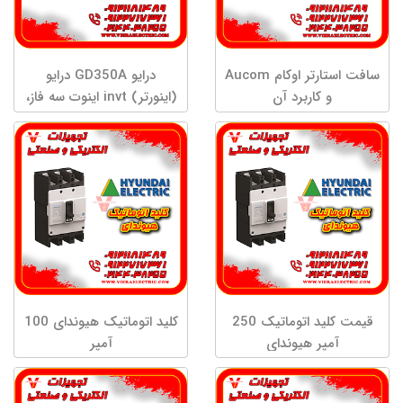
سافت استارتر اوکام Aucom
درایو GD350A درایو
و کاربرد آن
(اینورتر) invt اینوت سه فاز،
توان 18.5 کیلووات کاربری
پیشرفته سنگین و 22
کیلووات کاربری سبک مدل
GD350A-018G/022P-4
قیمت کلید اتوماتیک 250
کلید اتوماتیک هیوندای 100
آمپر هیوندای
آمپر