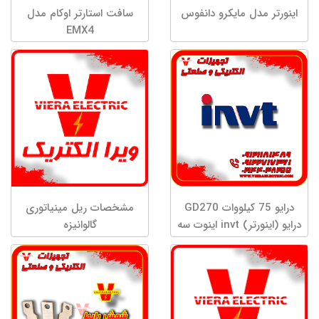
اینورتر مدل مایکرو دانفوس
سافت استارتر اوکام مدل
EMX4
درایو 75 کیلووات GD270
مشخصات ریل مینیاتوری
درایو (اینورتر) invt اینوت سه
گالوانیزه
فاز توان 75 کیلووات
GD270-075-4 درایو
تخصصی پمپ و فن