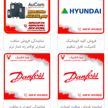
فروش کلید اتوماتیک
نمایندگی فروش سافت
کامپکت قابل تنظیم
استارتر اوکام راه انداز نرم
الکترونیکی 1000 آمپر
اوکام مدل EMX4i – EMX3
هیوندای
نماینده فروش سافت استارتر
نمایندگی اینورتر و سافت