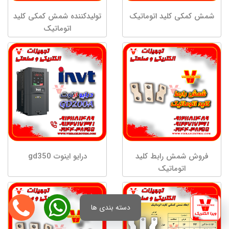
شمش کمکی کلید اتوماتیک
تولیدکننده شمش کمکی کلید
اتوماتیک
فروش شمش رابط کلید
درایو اینوت gd350
اتوماتیک
دسته بندی ها