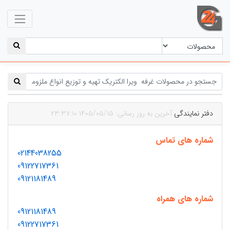
دفتر نمایندگی
آخرین به روز رسانی: ۱۴۰۵/۰۵/۱۵ ۲۳:۳۷:۱۰
شماره های تماس
02144038255
09122717361
09121181489
شماره های همراه
09121181489
09122717361