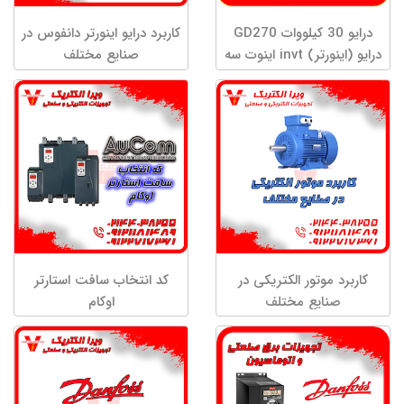
درایو 30 کیلووات GD270
کاربرد درایو اینورتر دانفوس در
درایو (اینورتر) invt اینوت سه
صنایع مختلف
فاز توان 30 کیلووات
GD270-030-4 درایو
تخصصی پمپ و فن
کاربرد موتور الکتریکی در
کد انتخاب سافت استارتر
صنایع مختلف
اوکام