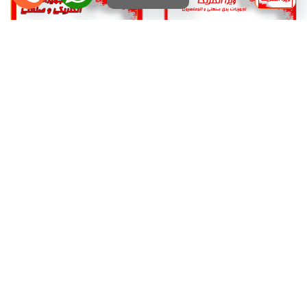
تابلو برق و انواع آن
درایو 75 کیلووات GD270
درایو (اینورتر) invt اینوت سه
فاز توان 75 کیلووات
GD270-075-4 درایو
تخصصی پمپ و فن