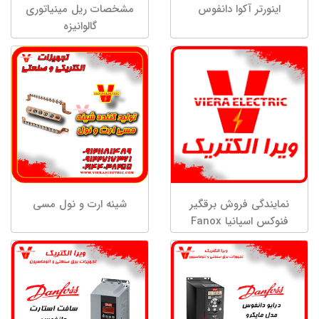
اینورتر آکوا دانفوس
مشخصات ریل مینیاتوری
گالوانیزه
نمایندگی فروش برقگیر
شینه ارت و نول مسی
فنوکس اسپانیا Fanox