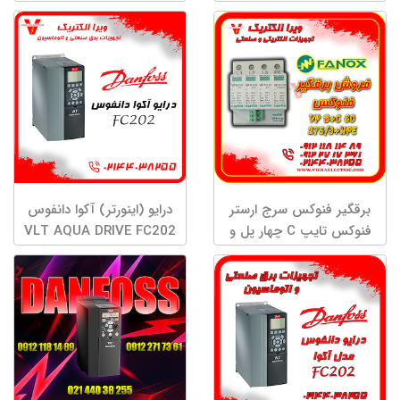
برقگیر فنوکس سرج ارستر
درایو (اینورتر) آکوا دانفوس
فنوکس تایپ C چهار پل و
VLT AQUA DRIVE FC202
تایپ B+C چهارپل