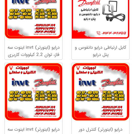
کابل ارتباطی درایو دانفوس و
درایو (اینورتر) invt اینوت سه
پنل درایو
فاز، توان 2.2 کیلووات کاربری
سنگین GD20-2R2G-4
درایو (اینورتر) کنترل دور
درایو (اینورتر) invt اینوت سه