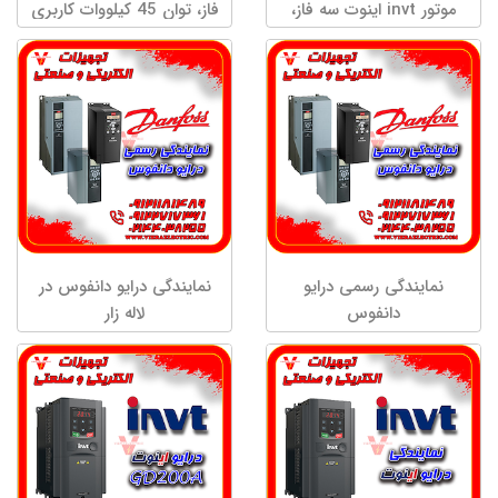
موتور invt اینوت سه فاز،
فاز، توان 45 کیلووات کاربری
توان 7.5 کیلووات کاربری
سنگین مدلGD20-045G-4
سنگین GD20-7R5G-4
نمایندگی رسمی درایو
نمایندگی درایو دانفوس در
دانفوس
لاله زار