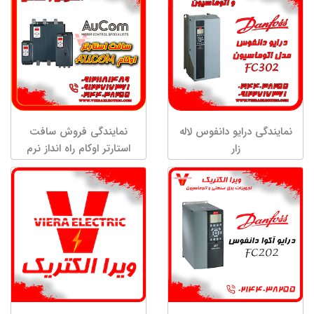
نمایندگی درایو دانفوس لاله
نمایندگی فروش سافت
زار
استارتر اوکام راه انداز نرم
اوکام مدل EMX4i – EMX3