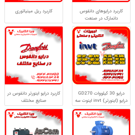
کاربرد درایوهای دانفوس
کاربرد ریل مینیاتوری
دانمارک در صنعت
درایو 30 کیلووات GD270
کاربرد درایو اینورتر دانفوس در
درایو (اینورتر) invt اینوت سه
صنایع مختلف
فاز توان 30 کیلووات
GD270-030-4 درایو
تخصصی پمپ و فن