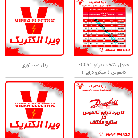
جدول انتخاب درایو FC051
ریل مینیاتوری
دانفوس ( میکرو درایو )