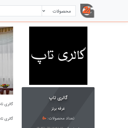
گالری تاپ
گالری تا
غرفه برنز
تعداد محصولات:
50
گالری ت