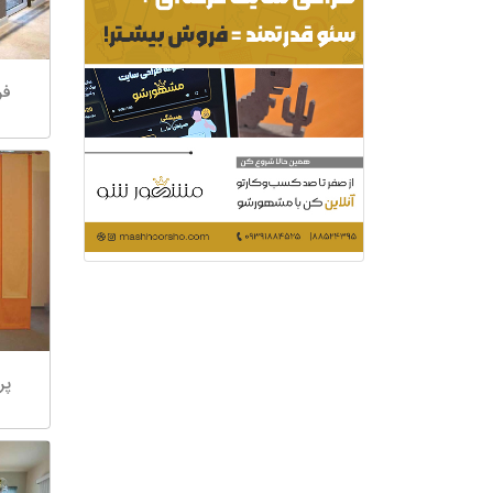
فر
پر