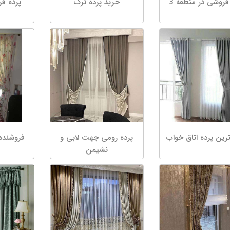
فروشی در منطقه 3
خرید پرده ترک
پرده ف
رین پرده اتاق خواب
پرده رومى جهت لابى و
فروشنده 
نشیمن