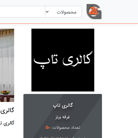
گالری تاپ
گالری 
غرفه برنز
گالری ت
تعداد محصولات:
50