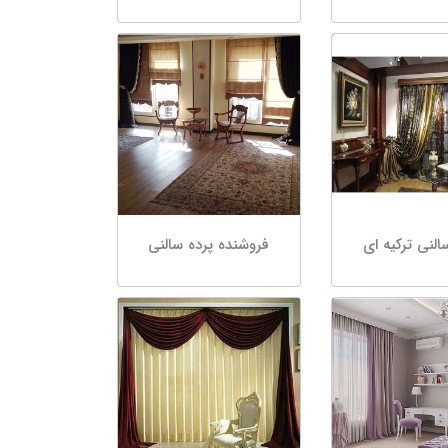
النی ترکیه ای
فروشنده پرده سالنی