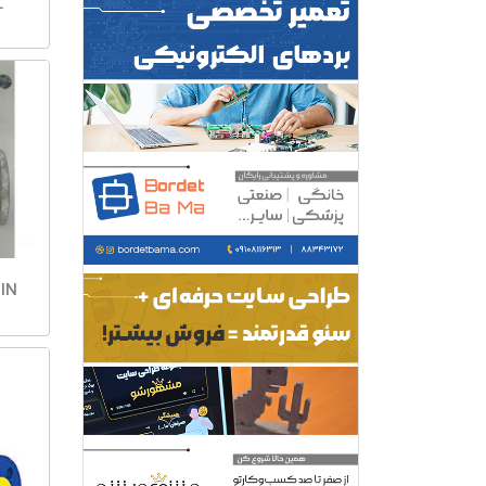
IL
ILSHIN