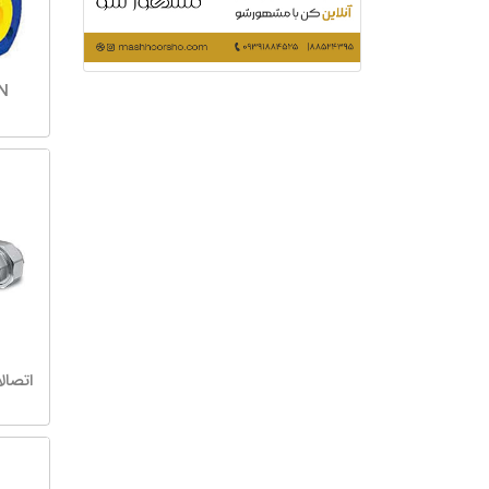
NSN 
اتصال