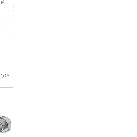
قو
مهره 