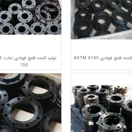
نده فلنج فولادی ASTM A105
تولید کننده فلنج فولادی تخت 
150