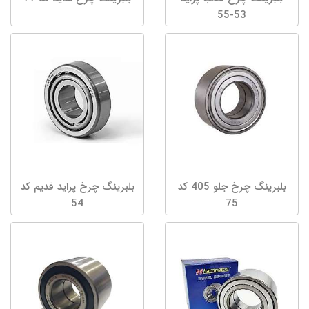
53-55
بلبرینگ چرخ جلو 405 کد
بلبرینگ چرخ پراید قدیم کد
54
75