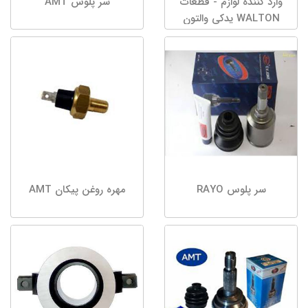
وارد کننده لوازم - قطعات
سر پلوس AMT
WALTON یدکی والتون
سر پلوس RAYO
مهره روغن پیکان AMT