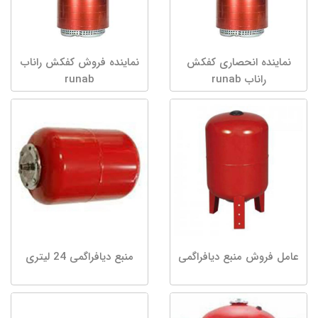
نماینده انحصاری کفکش
نماینده فروش کفکش راناب
راناب runab
runab
عامل فروش منبع دیافراگمی
منبع دیافراگمی 24 لیتری