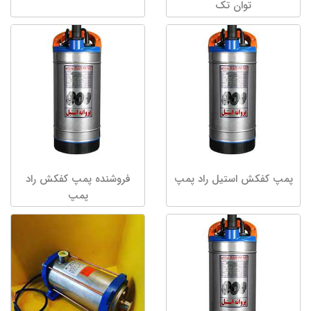
توان تک
پمپ کفکش استیل راد پمپ
فروشنده پمپ کفکش راد
پمپ