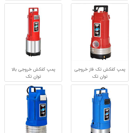
پمپ کفکش تک فاز خروجی
پمپ کفکش خروجی بالا
توان تک
توان تک