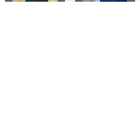
الکتروموتور EMK
الکتروموتور پایه دار فلنجدار
EMK