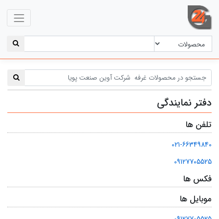
دفتر نمایندگی
تلفن ها
021-66349840
09127705525
فکس ها
موبایل ها
09127705525