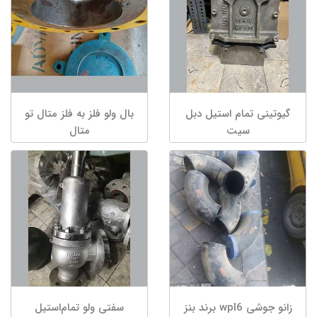
گیوتینی تمام استیل دبل
بال ولو فلز به فلز متال تو
سیت
متال
زانو جوشی wpl6 برند بنز
سفتی ولو تمام‌استیل