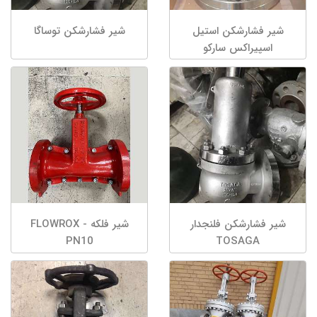
شیر فشارشکن استیل
شیر فشارشکن توساگا
اسپیراکس سارکو
شیر فشارشکن فلنجدار
شیر فلکه FLOWROX -
PN10
TOSAGA