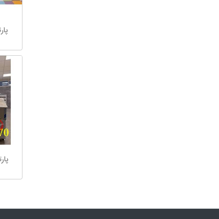
پار
پار