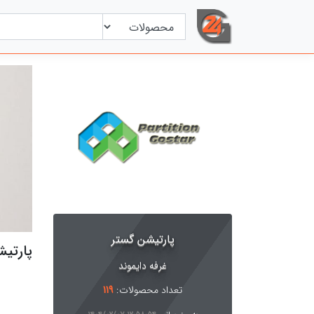
پارتیشن گستر
پارتی
غرفه دایموند
تعداد محصولات:
119