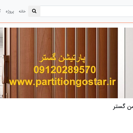
خانه
پروژه
گ
شن گستر