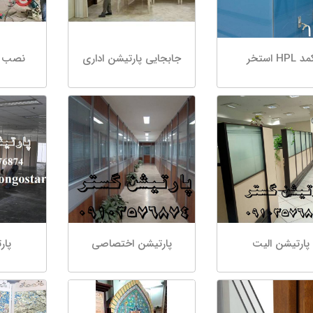
د HPL استخر
جابجایی پارتیشن اداری
نصب ا
پارتیشن الیت
پارتیشن اختصاصی
پار