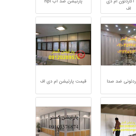
آکاردئون ام دی
پارتیشن ضد آب hpl
اف
ردئونی ضد صدا
قیمت پارتیشن ام دی اف