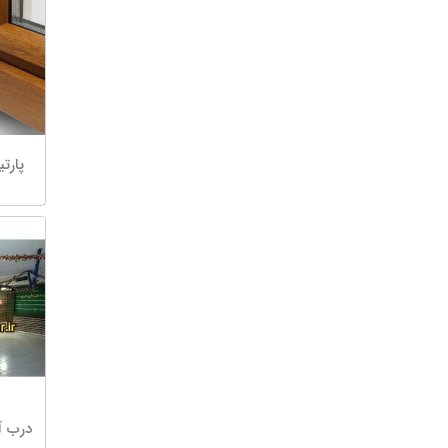
پارت
درب آ