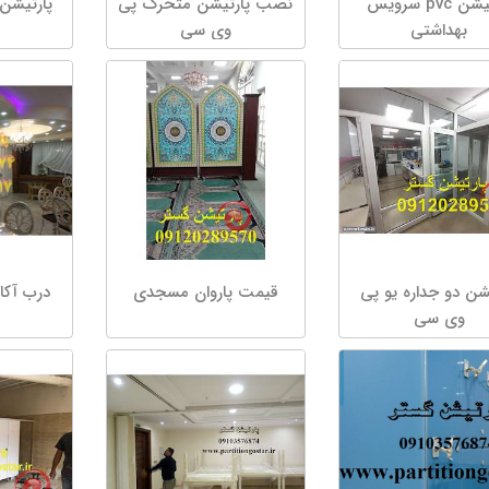
پارتیشن pvc سرویس
نصب پارتیشن متحرک پی
پارتیشن 
بهداشتی
وی سی
شن دو جداره یو پی
قیمت پاروان مسجدی
درب آکا
وی سی