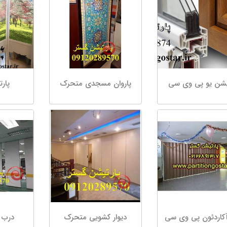
یشن یو پی وی سی
پاروان مسجدی متحرک
پارت
کاردئون پی وی سی
دیوار کشویی متحرک
درب 