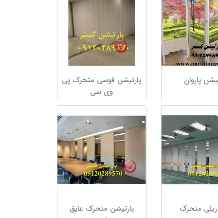
یشن پاروان
پارتیشن قوسی متحرک پی
وی سی
ریلی متحرک
پارتیشن متحرک عایق