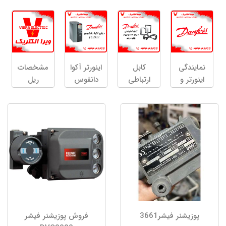
نمایندگی
کابل
اینورتر آکوا
مشخصات
اینورتر و
ارتباطی
دانفوس
ریل
سافت
درایو
مینیاتوری
استارتر
دانفوس و
گالوانیزه
دانفوس
پنل درایو
دانمارک
پوزیشنر فیشر3661
فروش پوزیشنر فیشر