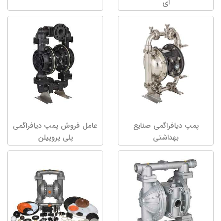
ای
پمپ دیافراگمی صنایع
عامل فروش پمپ دیافراگمی
بهداشتی
پلی پروپیلن