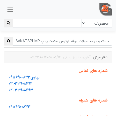
دفتر مرکزی
آخرین به روز رسانی: ۱۴۰۵/۰۵/۱۶ ۰۵:۲۲:۱۸
شماره های تماس
بهاری09126900833
021-33908492
021-33908493
شماره های همراه
09126900833