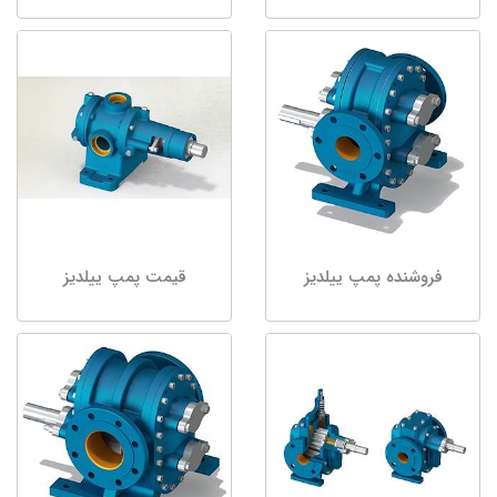
فروشنده پمپ ییلدیز
قیمت پمپ ییلدیز