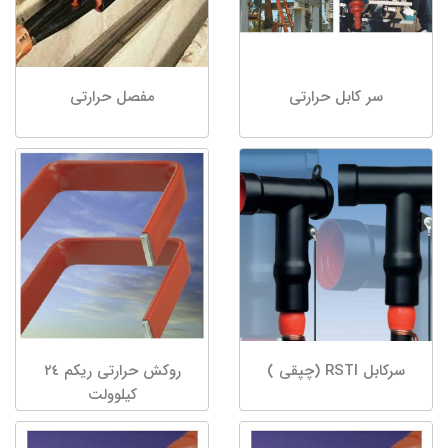
سر کابل حرارتی
مفصل حرارتی
سرکابل RSTI (چپقی )
روکش حرارتی ریکم ٢٤
کیلوولت