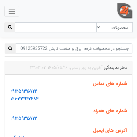
دفتر نمایندگی
آخرین به روز رسانی: ۱۴۰۵/۰۵/۱۶ ۲۳:۰۳:۰۳
شماره های تماس
09125935722
021-33942484
شماره های همراه
09125935722
آدرس های ایمیل