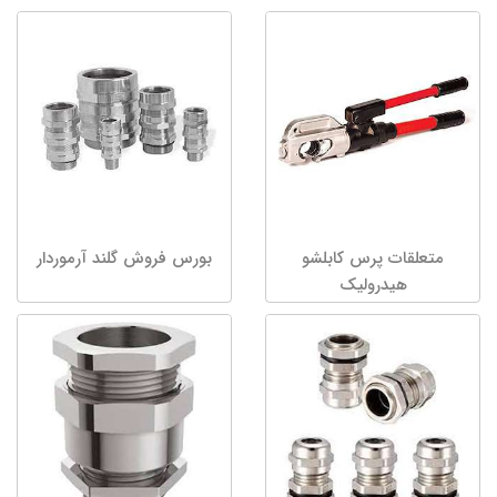
متعلقات پرس کابلشو
بورس فروش گلند آرموردار
هیدرولیک