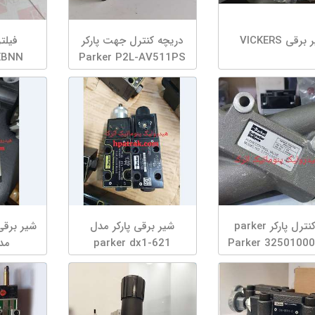
برقی VICKERS
دریچه کنترل جهت پارکر
فیلتر
EBNN
Parker P2L-AV511PS
فلو کنترل پارکر parker
شیر برقی پارکر مدل
شیر برقی
parker dx1-621
tw70