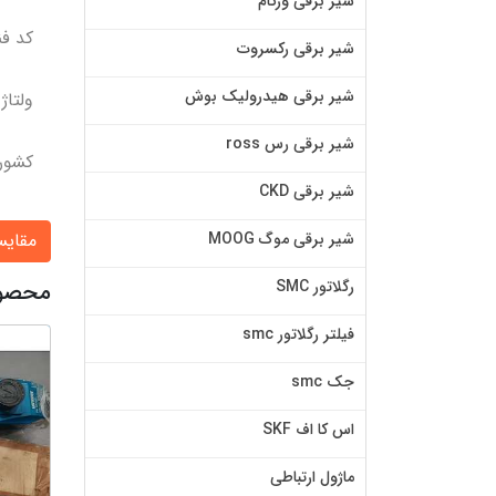
شیر برقی ورکام
کد فنی پ
شیر برقی رکسروت
شیر برقی هیدرولیک بوش
ولتاژ بوبین
شیر برقی رس ross
کشور ساز
شیر برقی CKD
مقای
شیر برقی موگ MOOG
رگلاتور SMC
محصولات
فیلتر رگلاتور smc
جک smc
اس کا اف SKF
ماژول ارتباطی