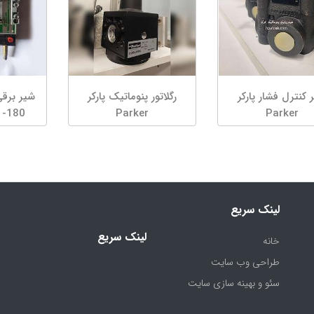
 کنترل فشار پارکر
رگلاتور پنوماتیک پارکر
شیر برق
Parker
Parker
matik
لینک سریع
لینک سریع
(current)
خانه
طراحی وب سایت
سئو و بهینه سازی سایت