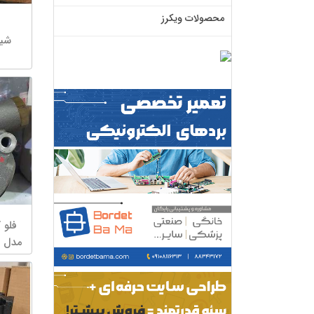
محصولات ویکرز
شیر 
مدل Parker 32501000