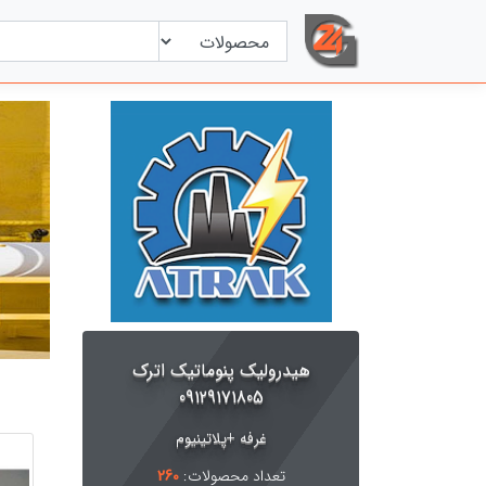
هیدرولیک پنوماتیک اترک
09129171805
غرفه +پلاتینیوم
تعداد محصولات:
260