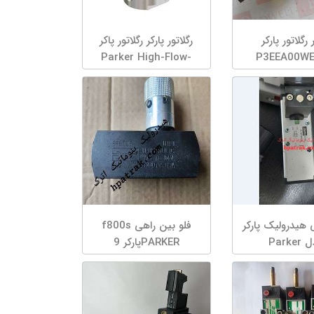
 رگلاتور پارکر
رگلاتور پارکر رگلاتور پاکر
Parker High-Flow-
P3EEA00W
Regulator
 هیدرولیک پارکر
فلو بین راهی f800s
مدل Parker
PARKERپارکر 9
D1vw30hn