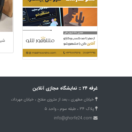
شیر
غرفه ۲۴ :: نمایشگاه مجازی آنلاین
خیابان مطهری ، بعد از متروی مفتح ، خیابان مهرداد،
پلاک ۳۴ ، طبقه سوم ، واحد ۵
info@ghorfe24.com