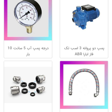
پمپ دو پروانه 3 اسب تک
درجه پمپ آب 5 سانت 10
فاز ابارا ABR
بار