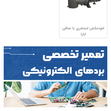
خودمکش استخری با صافی
ابارا