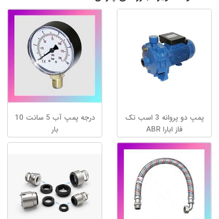
پمپ دو پروانه 3 اسب تک
درجه پمپ آب 5 سانت 10
فاز ابارا ABR
بار