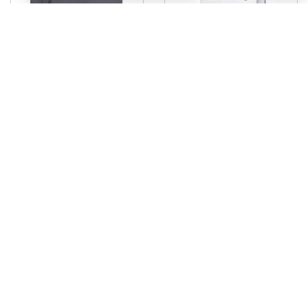
کلید حرارتی مولر
نماینده فروش کلید حرارتی
اشنایدر