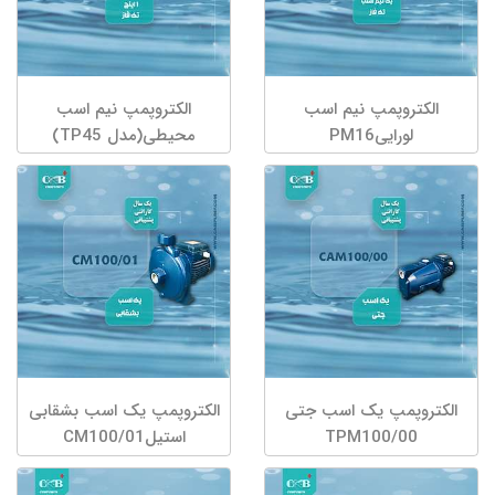
الکتروپمپ نیم اسب
الکتروپمپ نیم اسب
لوراییPM16
محیطی(مدل TP45)
الکتروپمپ یک اسب جتی
الکتروپمپ یک اسب بشقابی
TPM100/00
استیلCM100/01