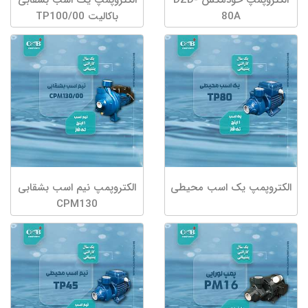
80A
باکالیت TP100/00
الکتروپمپ یک اسب محیطی
الکتروپمپ نیم اسب بشقابی
CPM130