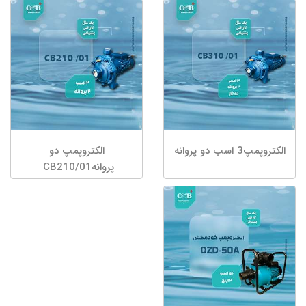
الکتروپمپ3 اسب دو پروانه
الکتروپمپ دو
پروانهCB210/01