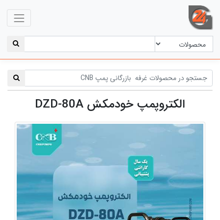
الکتروپمپ خودمکش DZD-80A