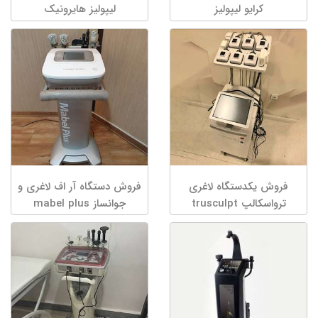
کرایو لیپولیز
لیپولیز هایرونیک
فروش یکدستگاه لاغری
فروش‌ دستگاه آر اف لاغری و
ترواسکالپ trusculpt
جوانساز mabel plus
cutera