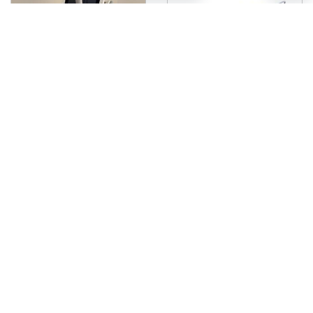
فروش یک دستگاه آراف
فروش یک دستگاه لاغری
لاغری encurve
اوندا