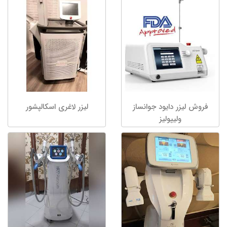
فروش لیزر دایود جوانساز
لیزر لاغری اسکالپشور
ولیپولیز